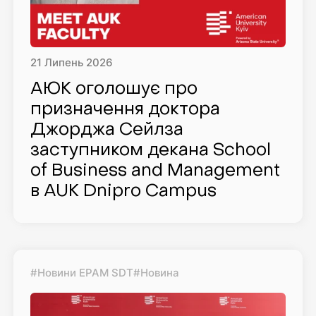
21
Липень
2026
АЮК оголошує про
призначення доктора
Джорджа Сейлза
заступником декана School
of Business and Management
в AUK Dnipro Campus
#Новини EPAM SDT
#Новина