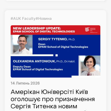
#AUK Faculty
#Новина
14
Липень
2026
Амерікан Юніверсіті Київ
оголошує про призначення
Сергія Титенка новим