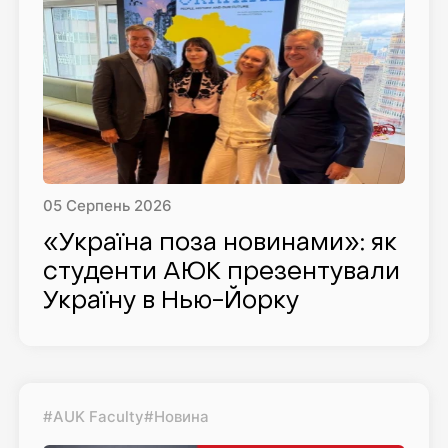
05
Серпень
2026
«Україна поза новинами»: як
студенти AЮK презентували
Україну в Нью-Йорку
#AUK Faculty
#Новина