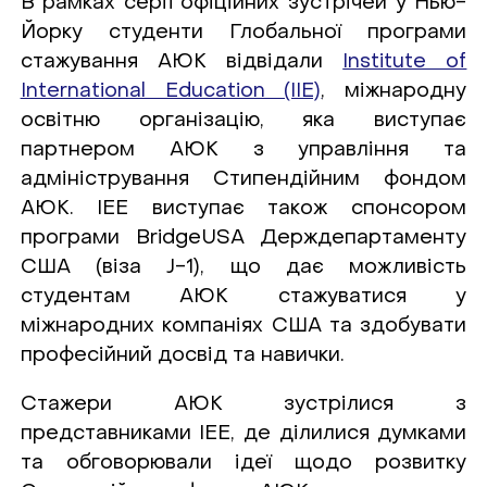
В рамках серії офіційних зустрічей у Нью-
Йорку студенти Глобальної програми
стажування АЮК відвідали
Institute of
International Education (IIE)
, міжнародну
освітню організацію, яка виступає
партнером АЮК з управління та
адміністрування Стипендійним фондом
АЮК. ІЕЕ виступає також спонсором
програми BridgeUSA Держдепартаменту
США (віза J-1), що дає можливість
студентам АЮК стажуватися у
міжнародних компаніях США та здобувати
професійний досвід та навички.
Стажери АЮК зустрілися з
представниками ІЕЕ, де ділилися думками
та обговорювали ідеї щодо розвитку