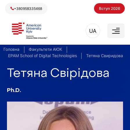
Вступ 2026
+380958335468
UA
Головна
Факультети АЮК
EPAM School of Digital Technologies
Тетяна Свиридова
Тетяна Свірідова
Ph.D.