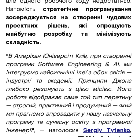
але одного робочого коду недостатньо.
Натомість
стратегічне програмування
зосереджується на створенні чудових
проектних рішень, які спрощують
майбутню розробку та мінімізують
складність.
"
В Амерікан Юніверсіті Київ, при створенні
програми Software Engineering & AI, ми
інтегруємо найсильніші ідеї з обох світів —
індустрії та академії. Принципи Джона
глибоко резонують з цією місією. Його
робота відображає саме той тип перетину
— строгий, практичний і продуманий — який
ми прагнемо впровадити у нашу навчальну
програму та сучасну освіту з програмної
інженерії
", — наголосив
Sergiy Tytenko
,