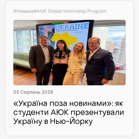
#Новина
#AUK Global Internship Program
05
Серпень
2026
«Україна поза новинами»: як
студенти AЮK презентували
Україну в Нью-Йорку