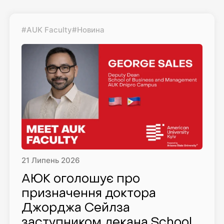
#AUK Faculty
#Новина
21
Липень
2026
АЮК оголошує про
призначення доктора
Джорджа Сейлза
заступником декана School