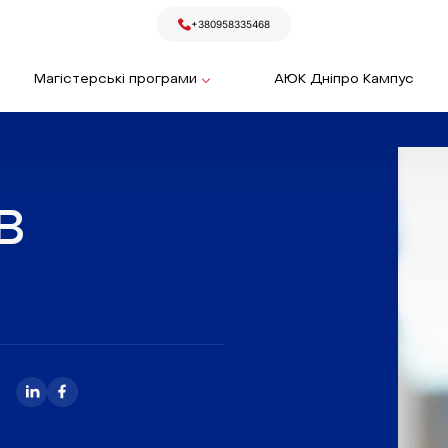
+380958335468
Магістерські програми
АЮК Дніпро Кампус
в