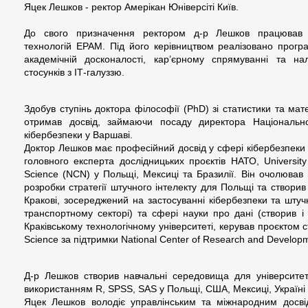
Яцек Лешков - ректор Амерікан Юніверсіті Київ.
До свого призначення ректором д-р Лешков працював
технологій EPAM. Під його керівництвом реалізовано програ
академічній досконалості, кар’єрному спрямуванні та на
стосунків з ІТ-галуззю.
Здобув ступінь доктора філософії (PhD) зі статистики та мат
отримав досвід, займаючи посаду директора Національног
кібербезпеки у Варшаві.
Доктор Лешков має професійний досвід у сфері кібербезпеки т
головного експерта дослідницьких проєктів НАТО, University o
Science (NCN) у Польщі, Мексиці та Бразилії. Він очолював г
розробки стратегії штучного інтелекту для Польщі та створив 
Кракові, зосереджений на застосуванні кібербезпеки та штуч
транспортному секторі) та сфері науки про дані (створив і
Краківському технологічному університеті, керував проєктом ст
Science за підтримки National Center of Research and Develop
Д-р Лешков створив навчальні середовища для університет
використанням R, SPSS, SAS у Польщі, США, Мексиці, Україні т
Яцек Лешков володіє управлінським та міжнародним досв