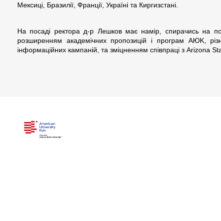
Мексиці, Бразилії, Франції, Україні та Киргизстані.
На посаді ректора д-р Лешков має намір, спирачись на по
розширенням академічних пропозицій і програм AЮK, різн
інформаційних кампаній, та зміцненням співпраці з Arizona Stat