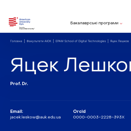
Бакалаврські програми
Головна
Факультети АЮК
EPAM School of Digital Technologies
Яцек Лешков
Яцек Лешко
Prof. Dr.
Email:
Orcid
jacek.leskow@auk.edu.ua
0000-0003-2228-393X