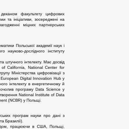
 деканом факультету цифрових
ми та ініціативи, зосереджені на
лагодженні міцних партнерських
ематики Польської академії наук і
о науково-дослідного інституту
а штучного інтелекту. Має досвід
f California, National Center for
рупу Міністерства цифровізації з
European Digital Innovation Hub у
ного інтелекту в енергетичному й
 очолив програму Data Science у
ворення National Institute of Data
ment (NCBR) у Польщі.
ських програм науки про дані з
а Бразилії).
ідом, працюючи в США, Польщі,