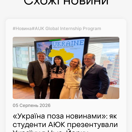
Схожі новини
#Новина
#AUK Global Internship Program
05
Серпень
2026
«Україна поза новинами»: як
студенти AЮK презентували