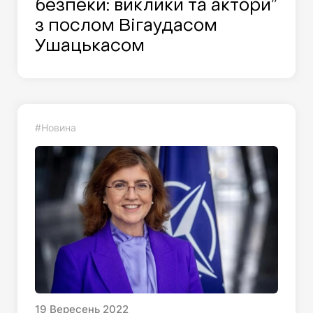
безпеки: виклики та актори”
з послом Вігаудасом
Ушацькасом
#Новина
19
Вересень
2022