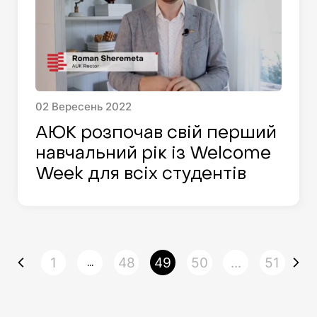
02
Вересень
2022
АЮК розпочав свій перший
навчальний рік із Welcome
Week для всіх студентів
1
48
49
50
...
51
...