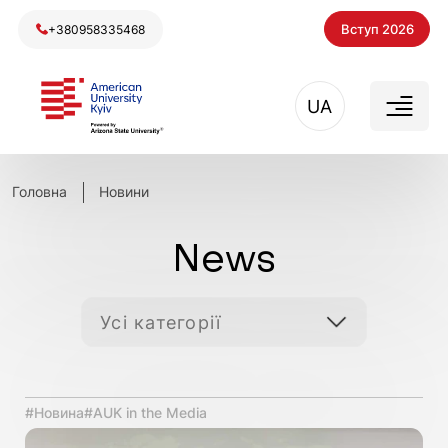
Вступ 2026
+380958335468
UA
Головна
Новини
News
Фільтрувати за категорією
Усі категорії
#Новина
#AUK in the Media