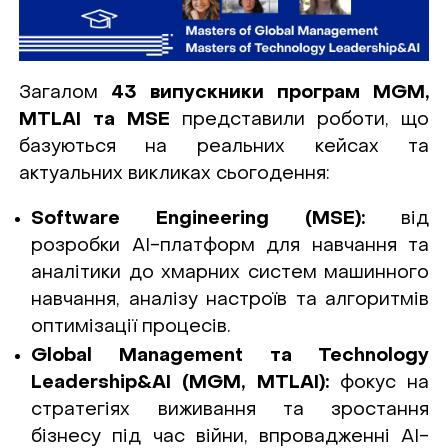
Загалом
43 випускники програм MGM,
MTLAI та MSE
представили роботи, що
базуються на реальних кейсах та
актуальних викликах сьогодення:
Software Engineering (MSE):
від
розробки AI-платформ для навчання та
аналітики до хмарних систем машинного
навчання, аналізу настроїв та алгоритмів
оптимізації процесів.
Global Management та Technology
Leadership&AI (MGM, MTLAI):
фокус на
стратегіях виживання та зростання
бізнесу під час війни, впровадженні AI-