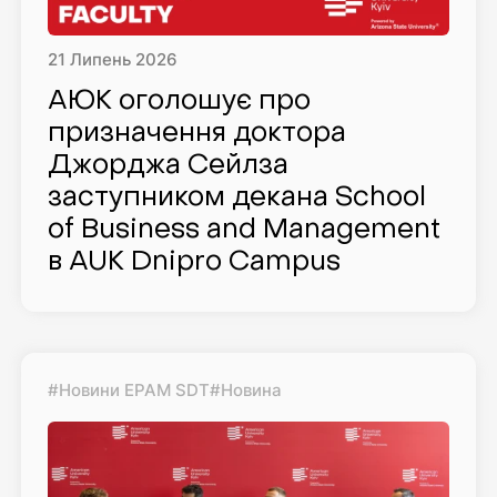
21
Липень
2026
АЮК оголошує про
призначення доктора
Джорджа Сейлза
заступником декана School
of Business and Management
в AUK Dnipro Campus
#Новини EPAM SDT
#Новина