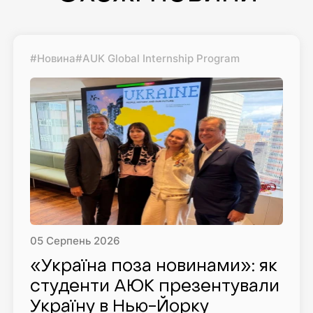
#Новина
#AUK Global Internship Program
05
Серпень
2026
«Україна поза новинами»: як
студенти AЮK презентували
Україну в Нью-Йорку