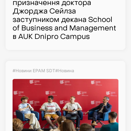
призначення доктора
Джорджа Сейлза
заступником декана School
of Business and Management
в AUK Dnipro Campus
#Новини EPAM SDT
#Новина